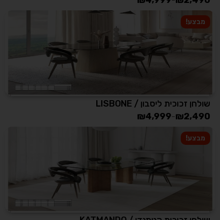
מבצע!
שולחן זכוכית ליסבון / LISBONE
₪
4,999
₪
2,490
–
מבצע!
שולחן זכוכית קטמנדו / KATMANDO