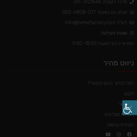
מרכז הזמנות: 09-7921644
אנחנו גם בוואצפ: 053-6808-071
דוא"ל:
info@homefactory.co.il
שעות פעילות:
ימים א-ה בין השעות 9:00-18:00
ניווט מהיר
למה לבחור בהום פקטורי?
תקנון
צור קשר
לקוחות ממליצים
הצהרת נגישות