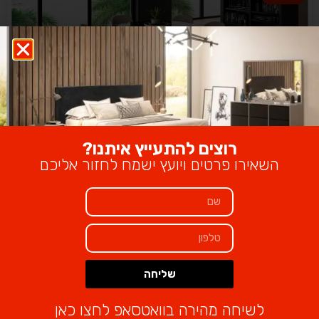
שולחן זכוכית קפלה / KAPELA
₪
4,999
₪
2,490
–
רוצים להתעייץ איתנו?
השאירו פרטים ויועץ ישמח לחזור אליכם
מבצע!
שליחה
שולחן זכוכית סינגפור / SINGAPUR
Alternative:
₪
4,999
₪
2,490
–
לשיחה מהירה בוואטסאפ לחצו כאן