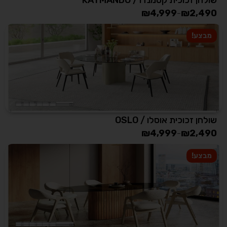
₪
4,999
₪
2,490
–
מבצע!
שולחן זכוכית אוסלו / OSLO
₪
4,999
₪
2,490
–
מבצע!