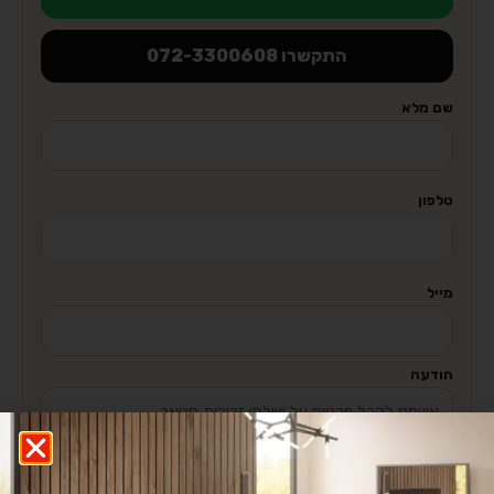
התקשרו 072-3300608
שם מלא
טלפון
מייל
הודעה