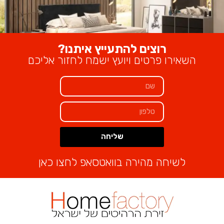
שליחת פנייה
רוצים להתעייץ איתנו?
תנאי משלוח:
השאירו פרטים ויועץ ישמח לחזור אליכם
הובלה והרכבה ישולם ע”י הלקוח למוביל בעת ההגעה מעל קומה
רביעית ללא מעלית תוספת של 50 ש”ח לקומה במידה וצריך מנוף
ישולם ע”י הלקוח
מחירון הובלה והרכבה:
הובלה והרכבה - 450 ₪
שליחה
Alternative:
₪
2,400
לשיחה מהירה בוואטסאפ לחצו כאן
מוצרים קשורים