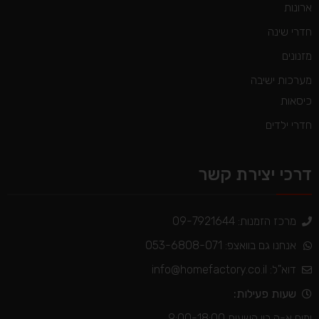
ארונות
חדרי שינה
מזנונים
מערכות ישיבה
כיסאות
חדרי ילדים
דרכי יצירת קשר
מרכז הזמנות: 09-7921644
אנחנו גם בוואצפ: 053-6808-071
דוא"ל:
info@homefactory.co.il
שעות פעילות:
ימים א-ה בין השעות 9:00-18:00