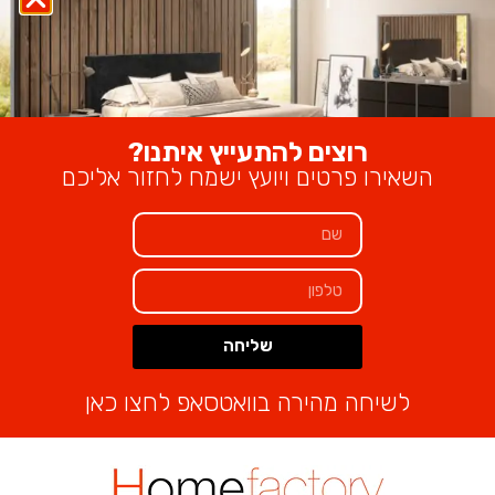
מוצרים קשורים
רוצים להתעייץ איתנו?
השאירו פרטים ויועץ ישמח לחזור אליכם
מזנון לוגאנו
,040
–
₪
4,200
שליחה
שולחן זכוכית מונקו
Alternative:
₪
1,300
לשיחה מהירה בוואטסאפ לחצו כאן