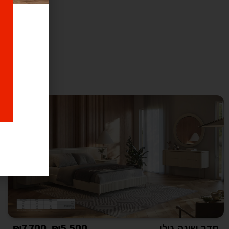
חדר שינה גולן
₪
7,700
–
₪
5,500