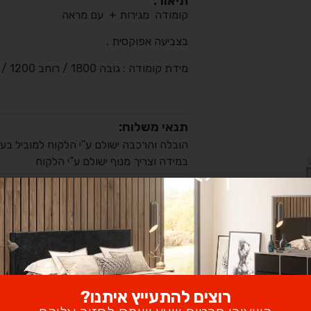
תיאור:
קומודה מגירות + עם מראה
בצביעה אפוקסית .
מידת קומודה : גובה 1800 / רוחב 1200 / עומק 400
תנאי משלוח:
במידה וצריך מנוף ישולם ע”י הלקוח
מחירון הובלה והרכבה:
עלות: 250 ₪
Alternative:
הוספה לסל
רוצים להתעייץ איתנו?