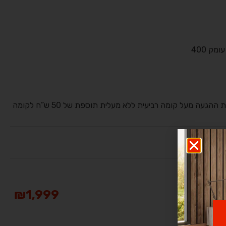
הובלה והרכבה ישולם ע”י הלקוח למוביל בעת ההגעה מעל קומה רביעית ללא מעלית תוספת של 50 ש”ח לקומה
₪
1,999