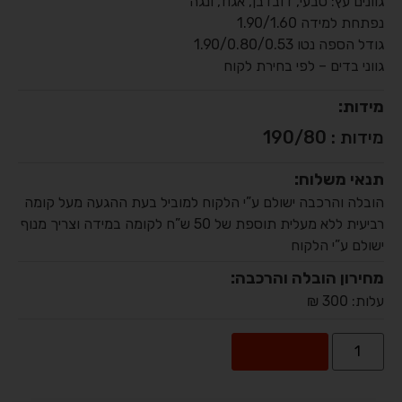
גוונים עץ: טבעי, דובדבן, אגוז, ונגה
נפתחת למידה 1.90/1.60
גודל הספה נטו 1.90/0.80/0.53
גווני בדים – לפי בחירת לקוח
מידות:
מידות : 190/80
תנאי משלוח:
הובלה והרכבה ישולם ע”י הלקוח למוביל בעת ההגעה מעל קומה
רביעית ללא מעלית תוספת של 50 ש”ח לקומה במידה וצריך מנוף
ישולם ע”י הלקוח
מחירון הובלה והרכבה:
עלות: 300 ₪
Alternative:
הוספה לסל