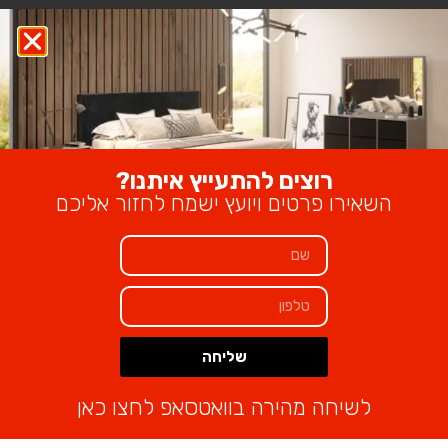
₪
2,500
מוצרים קשורים
רוצים להתעייץ איתנו?
השאירו פרטים ויועץ ישמח לחזור אליכם
שליחה
Alternative:
לשיחה מהירה בוואטסאפ לחצו כאן
מיטת ג’רזי
ספת לידר
₪
3,700
₪
3,450