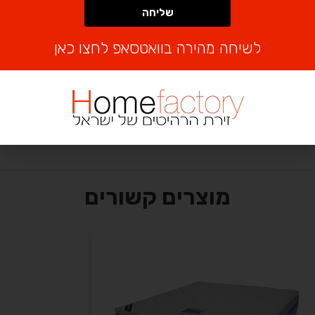
שליחה
רביעית ללא מעלית תוספת של 50 ש”ח לקומה במידה וצריך מנוף
ישולם ע”י הלקוח
Alternative:
לשיחה מהירה בוואטסאפ לחצו כאן
מחירון הובלה והרכבה:
עלות: 150 ₪
₪
1,810
מוצרים קשורים