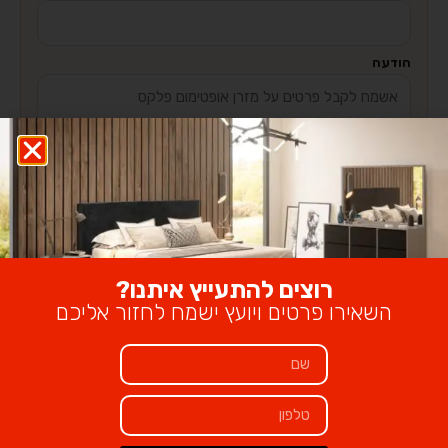
הודעה
שליחת פנייה
רוצים להתעייץ איתנו?
מידות:
השאירו פרטים ויועץ ישמח לחזור אליכם
80×190
140×190
160××190
תנאי משלוח:
הובלה והרכבה ישולם ע”י הלקוח למוביל בעת ההגעה מעל קומה