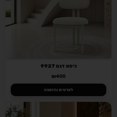
כיסא דגם 9927
₪
400