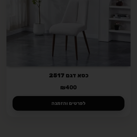
כסא דגם 2517
₪
400