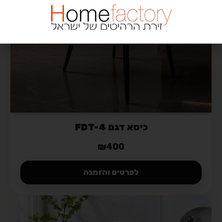
כיסא דגם FDT-4
₪
400