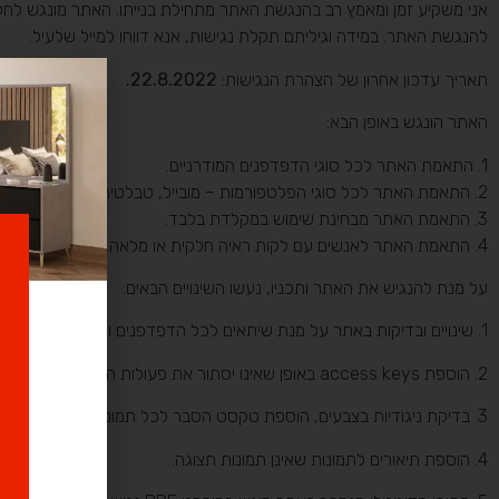
להנגשת האתר. במידה וגיליתם תקלת נגישות, אנא דווחו למייל שלעיל.
תאריך עדכון אחרון של הצהרת הנגישות:
22.8.2022.
האתר הונגש באופן הבא:
1. התאמת האתר לכל סוגי הדפדפנים המודרניים.
2. התאמת האתר לכל סוגי הפלטפורמות – מובייל, טבלטים ודסקטופים.
3. התאמת האתר מבחינת שימוש במקלדת בלבד.
4. התאמת האתר לאנשים עם לקות ראיה חלקית או מלאה.
על מנת להנגיש את האתר ותכניו, נעשו השינויים הבאים:
1. שינויים ובדיקות באתר על מנת שיתאים לכל הדפדפנים ולכל הפלטפורמות (ריספונסיביות).
2. הוספת access keys באופן שאינו יסתור את פעולות המקלדת הטבעיות ווידוא שניתן להגיע לכל חלקי האתר עם מקלדת בלבד.
3. בדיקת ניגודיות בצבעים, הוספת טקסט הסבר לכל תמונה באתר כולל במדריכים השונים, הוספת label בטפסים שונים.
4. הוספת תיאורים לתמונות שאינן תמונות תצוגה.