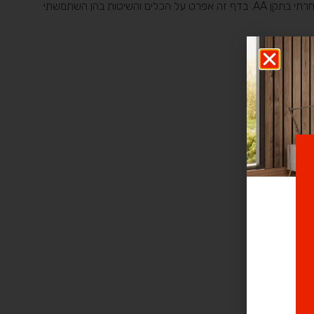
אני משקיע זמן ומאמץ רב בהנגשת האתר מתחילת בנייתו. האתר מונגש לחלוטין בהתאם לתקנה 35, ת.י. 5568 להנגשת אתרי אינטרנט ו Wcag 2.0. בחרתי בתקן AA. בדף זה אפרט על הכלים והשיטות בהן השתמשתי