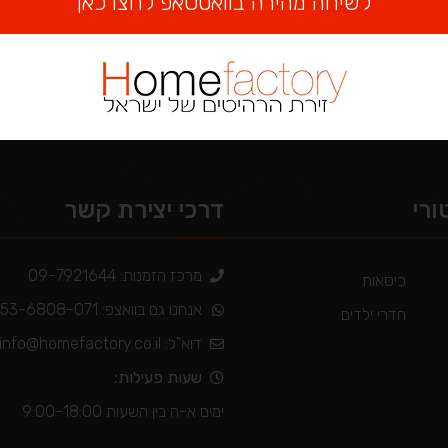
לשיחה מהירה בוואטסאפ לחצו כאן
ורי
דרכי יצירת קשר
מרכז הזמנות: 09-7921644
כיסאות
אנחנו גם בוואצפ: 053-6808-071
חדרי ילדים
דוא"ל:
info@homefactory.co.il
שעות פעילות:
ימים א-ה בין השעות 9:00-18:00